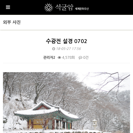
외부 사진
수광전 설경 0702
18-05-27 17:56
관리자2
4,578회
0건
본문