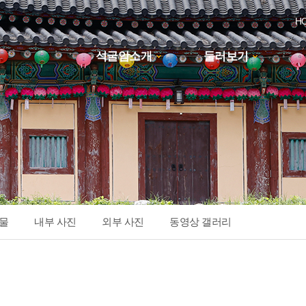
H
석굴암소개
둘러보기
하위분류
물
내부 사진
외부 사진
동영상 갤러리