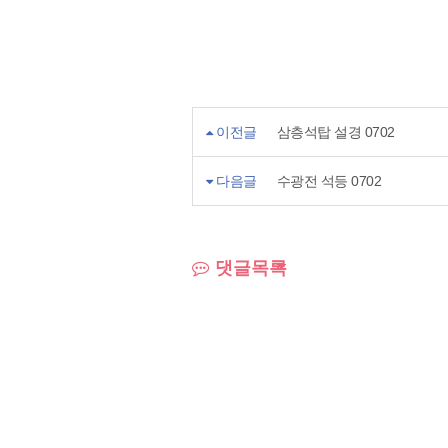
이전글
삼층석탑 설경 0702
다음글
수광전 석등 0702
댓글목록