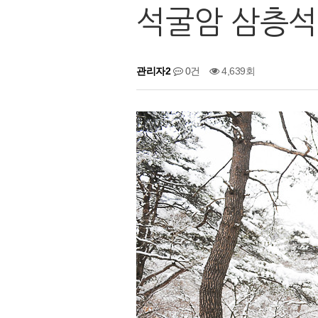
석굴암 삼층석탑
관리자2
0건
4,639회