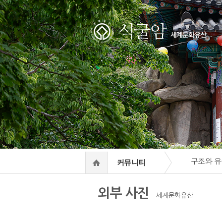
하위분류
하위분류
구조와 유
커뮤니티
외부 사진
세계문화유산