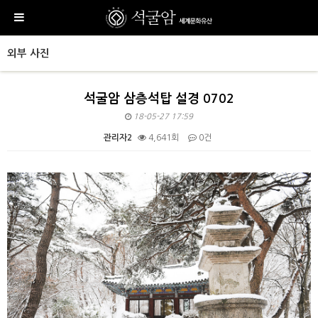
외부 사진
석굴암 삼층석탑 설경 0702
18-05-27 17:59
관리자2
4,641회
0건
본문