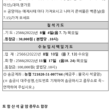
이신
),
대야
,
영가옷
※
공양미는 매제사때 마다 가져오시고 나머지 준비물은 백중날
(
음
7.15)
가져 오세요
칠 석 기 도
․
기 도
:
2566(2022)년
8월 4일(음 7. 7)
목요일
: 30,000
( 본
10
)
․
동참금
원
법당
․
시
수 능 입 시 백 일 기 도
․
입 재 : 2566(2022)년
수요일
8월 10일 (음 7. 13)
․
회 향
:
2566(2022)년
11월 17일 (음10. 24)
목요일
․
동참금
: 100,000
원
(
굴법당
․
10
시
)
◎
송금계좌
:
721020-51-007744
(
예금주
:
불국사 석굴암
)
농협
(
※
송금시 대주성명
,
신도번호 기재하여 송금하시고 종무소로 꼭
∼
연락하여 주십시오
.)
토 함 산 석 굴 암 종무소 합장