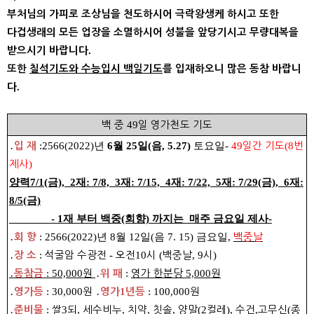
부처님의 가피로 조상님을 천도하시어 극락왕생케 하시고 또한
다겁생래의 모든 업장을 소멸하시어 성불을 앞당기시고 무량대복을
.
받으시기 바랍니다
또한
칠석기도와 수능입시 백일기도
를 입재하오니 많은 동참 바랍니
.
다
백 중
49
일 영가천도 기도
․
:
2566(2022)년
6월 25일(음, 5.27)
토요일
-
49
일간 기도
(8
번
입 재
제사
)
양력7/1(금), 2재: 7/8, 3재: 7/15, 4재: 7/22, 5재: 7/29(금), 6재:
8/5(금)
- 1재 부터 백중(회향) 까지는 매주 금요일 제사-
․
:
2566(2022)년 8월 12일(음 7. 15) 금요일
,
백중날
회 향
․
:
석굴암 수광전
-
오전
10
시
(
백중날
, 9
시
)
장 소
․
: 50,000
원
․
:
영가 한분당
5,000
원
동참금
위 패
․
: 30,000
원
․
1
: 100,000
원
영가등
영가
년등
․
:
쌀
3
되
,
세수비누
,
치약
,
칫솔
,
양말
(2
컬레
),
수건
,
고무신
(
종
준비물