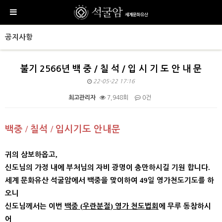
공지사항
불기 2566년 백 중 / 칠 석 / 입 시 기 도 안 내 문
22-05-22 17:16
최고관리자
7,948회
0건
본문
/
/
백중
칠석
입시기도 안내문
,
귀의 삼보하옵고
.
신도님의 가정 내에 부처님의 자비 광명이 충만하시길 기원 합니다
49
세계 문화유산 석굴암에서 백중을 맞이하여
일 영가천도기도를 하
오니
(
)
신도님께서는 이번
백중
우란분절
영가 천도법회
에 무루 동참하시
어