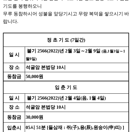
기도를 봉행하오니
무루 동참하시어 성불을 앞당기시고 무량 복덕을 쌓으시기 바
랍니다.
정 초 기 도
(7
일간
)
불기 2566(2022)년 2월 3일～2월 9일
(음,1월3일～1
일 시
월9일)
장 소
석굴암 본법당
10
시
동참금
50,000
원
입 춘 기 도
일 시
불기 2566(2022)년 2월 4일(음, 1월 4일)
장 소
석굴암 본법당
10
시
동참금
30,000
원
05시 51분 [들삼재 : 쥐(子),용(辰),원숭이(申)띠) ]
입춘시