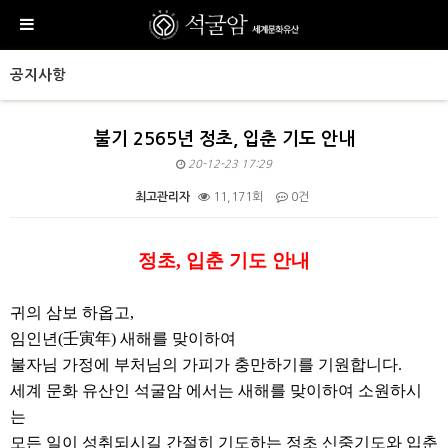
공지사항
불기 2565년 정초, 입춘 기도 안내
20-12-23 17:29
최고관리자
11,171회
0건
본문
정초
,
입춘 기도 안내
귀의 삼보 하옵고,
임인년(壬寅年)
새해를 맞이하여
불자님 가정에 부처님의 가피가 충만하기를 기원합니다.
세계 문화 유산인 석굴암 에서는 새해를 맞이하여 소원하시
는
모든 일이 성취되시길 간절히 기도하는 정초 신중기도와 입춘