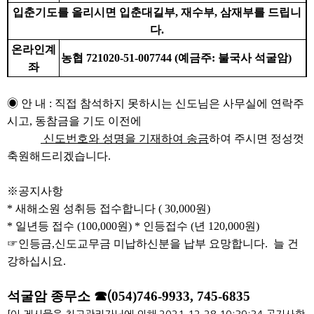
입춘기도를 올리시면 입춘대길부
,
재수부
,
삼재부를 드립니
다
.
온라인계
농협
721020-51-007744 (
예금주
:
불국사 석굴암
)
좌
◉
안 내
:
직접 참석하지 못하시는 신도님은 사무실에 연락주
시고
,
동참금을 기도 이전에
신도번호와 성명을 기재하여 송금
하여 주시면 정성껏
축원해드리겠습니다
.
※
공지사항
*
새해소원 성취등 접수합니다
( 30,000
원
)
*
일년등 접수
(100,000
원
) *
인등접수
(
년
120,000
원
)
☞
인등금
,
신도교무금 미납하신분을 납부 요망합니다
. 늘 건
강하십시요.
석굴암 종무소
☎
054)746-9933, 745-6835
(