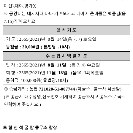
이신
),
대야
,
영가옷
※
공양미는 매제사때 마다 가져오시고 나머지 준비물은 백중날
(
음
7.15)
가져 오세요
칠 석 기 도
․
기 도
:
2565(2021)년 8월 14일(음 7. 7) 토요일
: 30,000
( 본
10
)
․
동참금
원
법당
․
시
수 능 입 시 백 일 기 도
․
입 재
:
2565(2021)년
8월 11일
(음 7. 4) 수요일
․
회 향
:
2565(2021)년
11월 18일
(
음10. 14
)목요일
․
동참금
: 100,000
원
(
굴법당
․
10
시
)
◎
송금계좌
:
721020-51-007744
(
예금주
:
불국사 석굴암
)
농협
(
※
송금시 대주성명
,
신도번호 기재하여 송금하시고 종무소로 꼭
∼
연락하여 주십시오
.)
토 함 산 석 굴 암 종무소 합장