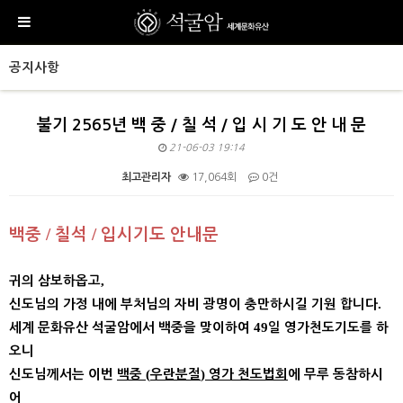
공지사항
불기 2565년 백 중 / 칠 석 / 입 시 기 도 안 내 문
21-06-03 19:14
최고관리자
17,064회
0건
본문
/
/
백중
칠석
입시기도 안내문
,
귀의 삼보하옵고
.
신도님의 가정 내에 부처님의 자비 광명이 충만하시길 기원 합니다
49
세계 문화유산 석굴암에서 백중을 맞이하여
일 영가천도기도를 하
오니
(
)
신도님께서는 이번
백중
우란분절
영가 천도법회
에 무루 동참하시
어