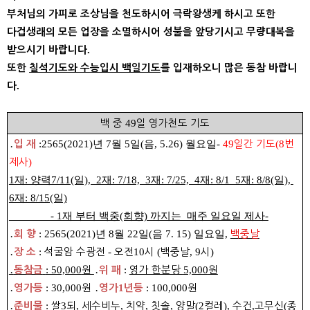
부처님의 가피로 조상님을 천도하시어 극락왕생케 하시고 또한
다겁생래의 모든 업장을 소멸하시어 성불을 앞당기시고 무량대복을
.
받으시기 바랍니다
또한
칠석기도와 수능입시 백일기도
를 입재하오니 많은 동참 바랍니
.
다
백 중
49
일 영가천도 기도
․
:
2565(2021)년 7월 5일(음, 5.26) 월요일
-
49
일간 기도
(8
번
입 재
제사
)
1재: 양력7/11(일), 2재: 7/18, 3재: 7/25, 4재: 8/1 5재: 8/8(일),
6재: 8/15(일)
- 1재 부터 백중(회향) 까지는 매주 일요일 제사-
․
:
2565(2021)년 8월 22일(음 7. 15) 일요일
,
백중날
회 향
․
:
석굴암 수광전
-
오전
10
시
(
백중날
, 9
시
)
장 소
․
: 50,000
원
․
:
영가 한분당
5,000
원
동참금
위 패
․
: 30,000
원
․
1
: 100,000
원
영가등
영가
년등
․
:
쌀
3
되
,
세수비누
,
치약
,
칫솔
,
양말
(2
컬레
),
수건
,
고무신
(
종
준비물