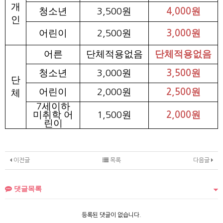
개
청소년
원
원
3,500
4,000
인
어린이
원
원
2,500
3,000
어른
단체적용없음
단체적용없음
청소년
원
원
3,000
3,500
단
어린이
원
원
2,000
2,500
체
세이하
7
미취학 어
원
원
1,500
2,000
린이
이전글
목록
다음글
댓글목록
등록된 댓글이 없습니다.