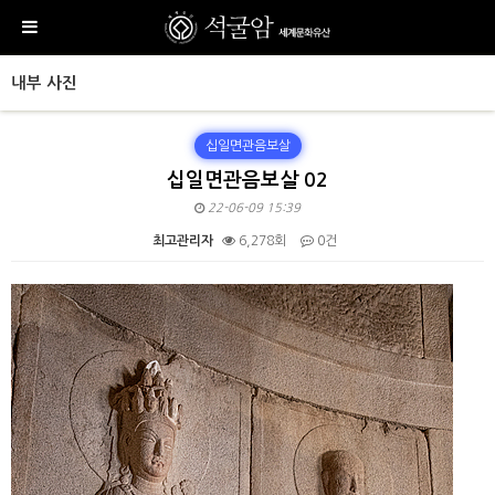
내부 사진
십일면관음보살
십일면관음보살 02
22-06-09 15:39
최고관리자
6,278회
0건
본문