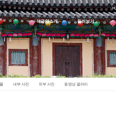
H
석굴암소개
둘러보기
하위분류
물
내부 사진
외부 사진
동영상 갤러리