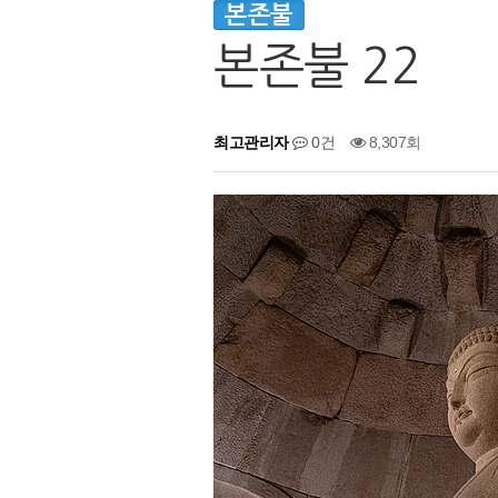
본존불
본존불 22
최고관리자
0건
8,307회