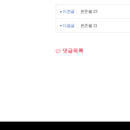
이전글
본존불 23
다음글
본존불 21
댓글목록