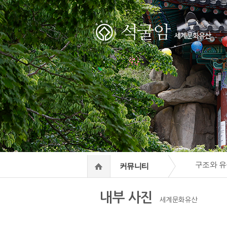
하위분류
하위분류
구조와 유
커뮤니티
내부 사진
세계문화유산