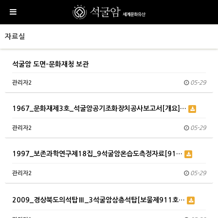
자료실
석굴암 도면-문화재청 보관
관리자2
05-29
1967_문화재제3호_석굴암공기조화장치공사보고서[개요]…
관리자2
05-29
1997_보존과학연구제18집_9석굴암온습도측정자료[91…
관리자2
05-29
2009_경상북도의석탑Ⅲ_3석굴암삼층석탑[보물제911호…