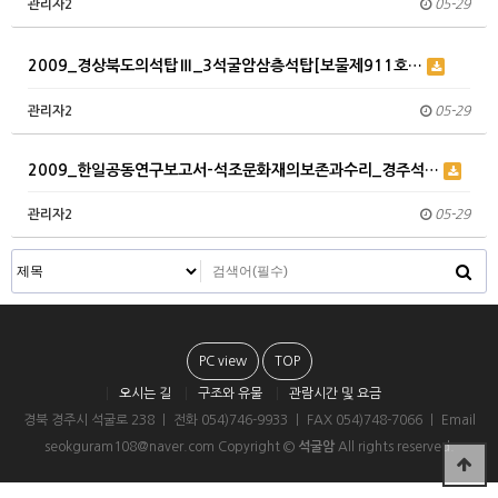
관리자2
05-29
2009_경상북도의석탑Ⅲ_3석굴암삼층석탑[보물제911호…
관리자2
05-29
2009_한일공동연구보고서-석조문화재의보존과수리_경주석…
관리자2
05-29
PC view
TOP
오시는 길
구조와 유물
관람시간 및 요금
경북 경주시 석굴로 238 ㅣ 전화 054)746-9933 ㅣ FAX 054)748-7066 ㅣ Email
seokguram108@naver.com Copyright ©
석굴암
All rights reserved.