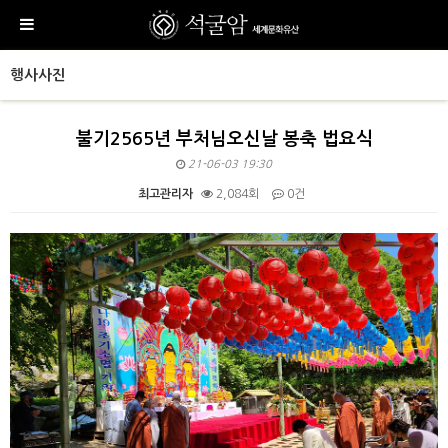
행사사진
불기2565년 부처님오신날 봉축 법요식
21-06-03 19:30
최고관리자
2,084회
0건
본문